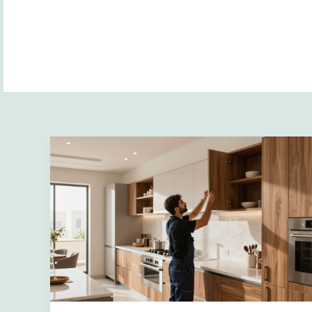
اتصل الان
✅
تركيب
مطابخ
بالرياض
2026
|
أفضل
فني
تركيب
مع