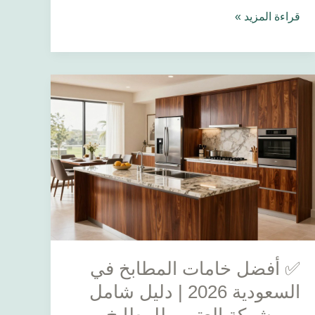
قراءة المزيد »
✅
أفضل
خامات
المطابخ
في
السعودية
2026
|
دليل
شامل
✅ أفضل خامات المطابخ في
من
شركة
السعودية 2026 | دليل شامل
العتيبي