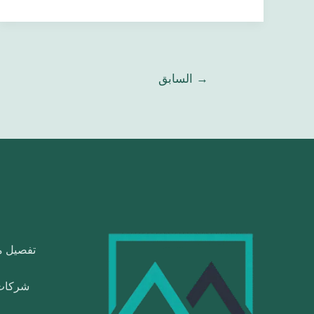
→
السابق
تفصيل مط
شركات 