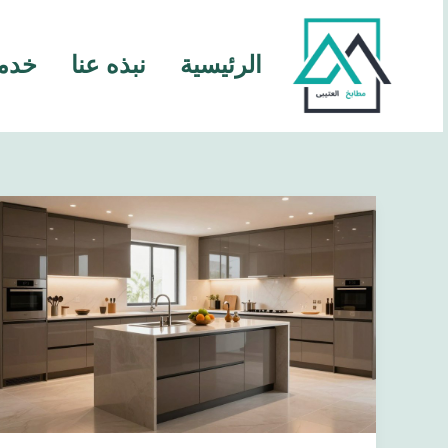
خطي
لى
الرئيسية
نبذه عنا
خدما
لمحتوى
🔥
تفصيل
مطابخ
بالرياض
2026
|
أحدث
التصاميم
بأسعار
تنافسية